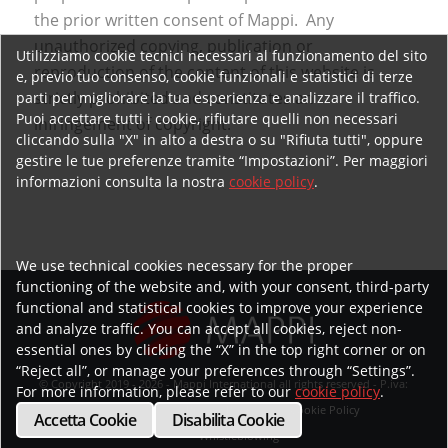
the prior written consent of Mappi. Any
unauthorized copying, publication or
Utilizziamo cookie tecnici necessari al funzionamento del sito
reproduction of the content of this website is
e, previo tuo consenso, cookie funzionali e statistici di terze
strictly prohibited and constitutes an
parti per migliorare la tua esperienza e analizzare il traffico.
Puoi accettare tutti i cookie, rifiutare quelli non necessari
infringement of copyright.
cliccando sulla "X" in alto a destra o su "Rifiuta tutti", oppure
gestire le tue preferenze tramite “Impostazioni”. Per maggiori
informazioni consulta la nostra
cookie policy
.
We use technical cookies necessary for the proper
functioning of the website and, with your consent, third-party
functional and statistical cookies to improve your experience
and analyze traffic. You can accept all cookies, reject non-
essential ones by clicking the “X” in the top right corner or on
“Reject all”, or manage your preferences through “Settings”.
© Copyright 2019 - 2026 - Mappi International all rights reserved - P.iva:
For more information, please refer to our
cookie policy
.
02218070593
Privacy Policy
Cookie Policy
Accetta Cookie
Disabilita Cookie
Whistleblowing