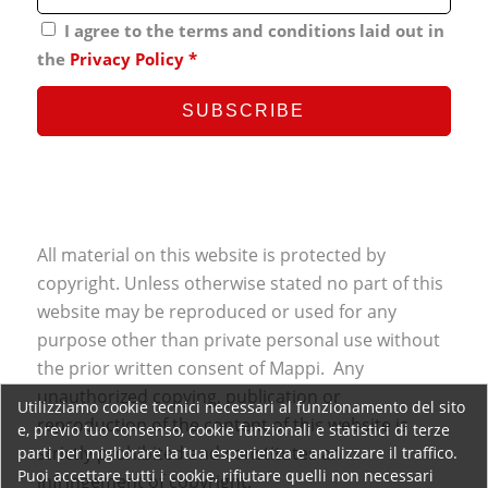
I agree to the terms and conditions laid out in
the
Privacy Policy
*
All material on this website is protected by
copyright. Unless otherwise stated no part of this
website may be reproduced or used for any
purpose other than private personal use without
the prior written consent of Mappi. Any
unauthorized copying, publication or
Utilizziamo cookie tecnici necessari al funzionamento del sito
reproduction of the content of this website is
e, previo tuo consenso, cookie funzionali e statistici di terze
strictly prohibited and constitutes an
parti per migliorare la tua esperienza e analizzare il traffico.
Puoi accettare tutti i cookie, rifiutare quelli non necessari
infringement of copyright.