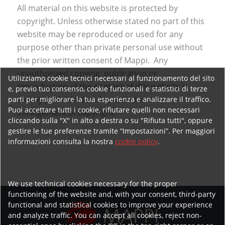
All material on this website is protected by
copyright. Unless otherwise stated no part of this
website may be reproduced or used for any
purpose other than private personal use without
the prior written consent of Mappi. Any
unauthorized copying, publication or
Utilizziamo cookie tecnici necessari al funzionamento del sito
reproduction of the content of this website is
e, previo tuo consenso, cookie funzionali e statistici di terze
strictly prohibited and constitutes an
parti per migliorare la tua esperienza e analizzare il traffico.
Puoi accettare tutti i cookie, rifiutare quelli non necessari
infringement of copyright.
cliccando sulla "X" in alto a destra o su "Rifiuta tutti", oppure
gestire le tue preferenze tramite “Impostazioni”. Per maggiori
informazioni consulta la nostra
cookie policy
.
We use technical cookies necessary for the proper
functioning of the website and, with your consent, third-party
functional and statistical cookies to improve your experience
and analyze traffic. You can accept all cookies, reject non-