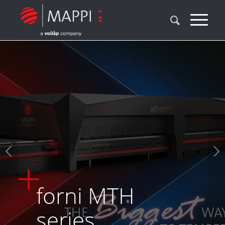
Posteriore
forni MTH
series