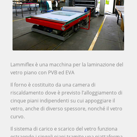
Lammiflex è una macchina per la laminazione del
vetro piano con PVB ed EVA
Il forno è costituito da una camera di
riscaldamento dove è previsto l’alloggiamento di
cinque piani indipendenti su cui appoggiare il
vetro, anche di diverso spessore, nonché il vetro
curvo.
Il sistema di carico e scarico del vetro funziona
estraendo i singoli piani tramite una piattaforma