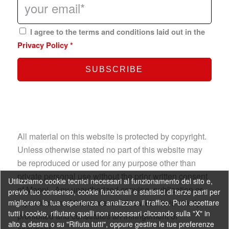
I agree to the terms and conditions laid out in the
Privacy Policy
*
All material on this website is protected by copyright.
Unless otherwise stated no part of this website may
be reproduced or used for any purpose other than
private personal use without the prior written consent
Utilizziamo cookie tecnici necessari al funzionamento del sito e,
of Mappi. Any unauthorized copying, publication or
previo tuo consenso, cookie funzionali e statistici di terze parti per
reproduction of the content of this website is strictly
migliorare la tua esperienza e analizzare il traffico. Puoi accettare
tutti i cookie, rifiutare quelli non necessari cliccando sulla "X" in
prohibited and constitutes an infringement of
alto a destra o su "Rifiuta tutti", oppure gestire le tue preferenze