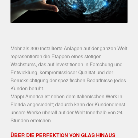
Mehr als 300 installierte Anlagen auf der ganzen Welt
repräsentieren die Etappen eines stetigen
Wachstums, das auf Investitionen in Forschung und
Entwicklung, kompromissloser Qualität und der
Berücksichtigung der spezifischen Bedürfnisse jedes
Kunden beruht.
Mappi America ist neben dem italienischen Werk in
Florida angesiedelt; dadurch kann der Kundendienst
unsere Werke überall auf der Welt innerhalb von 24
Stunden erreichen.
ÜBER DIE PERFEKTION VON GLAS HINAUS