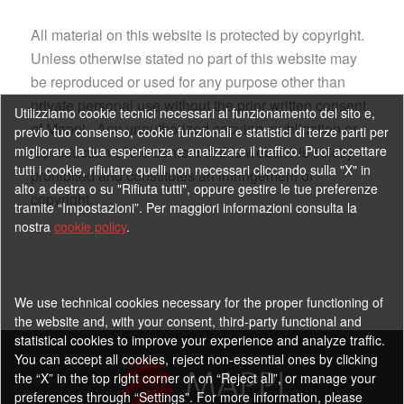
All material on this website is protected by copyright.
Unless otherwise stated no part of this website may
be reproduced or used for any purpose other than
private personal use without the prior written consent
Utilizziamo cookie tecnici necessari al funzionamento del sito e,
of Mappi. Any unauthorized copying, publication or
previo tuo consenso, cookie funzionali e statistici di terze parti per
reproduction of the content of this website is strictly
migliorare la tua esperienza e analizzare il traffico. Puoi accettare
tutti i cookie, rifiutare quelli non necessari cliccando sulla "X" in
prohibited and constitutes an infringement of
alto a destra o su "Rifiuta tutti", oppure gestire le tue preferenze
copyright.
tramite “Impostazioni”. Per maggiori informazioni consulta la
nostra
cookie policy
.
We use technical cookies necessary for the proper functioning of
the website and, with your consent, third-party functional and
statistical cookies to improve your experience and analyze traffic.
You can accept all cookies, reject non-essential ones by clicking
the “X” in the top right corner or on “Reject all”, or manage your
preferences through “Settings”. For more information, please