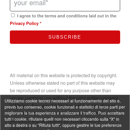
I agree to the terms and conditions laid out in the
Privacy Policy
*
All material on this website is protected by copyright.
Unless otherwise stated no part of this website may
be reproduced or used for any purpose other than
private personal use without the prior written consent
Utilizziamo cookie tecnici necessari al funzionamento del sito e,
of Mappi. Any unauthorized copying, publication or
previo tuo consenso, cookie funzionali e statistici di terze parti per
reproduction of the content of this website is strictly
migliorare la tua esperienza e analizzare il traffico. Puoi accettare
tutti i cookie, rifiutare quelli non necessari cliccando sulla "X" in
prohibited and constitutes an infringement of
alto a destra o su "Rifiuta tutti", oppure gestire le tue preferenze
copyright.